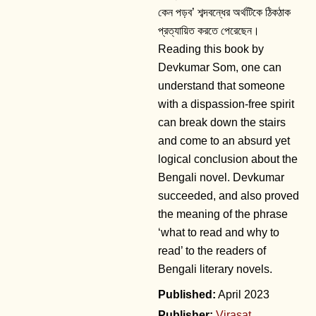
কেন পড়ব’ শব্দবন্ধের অর্থটিকে ঠিকঠাক
প্রত্যায়িত করতে পেরেছেন।
Reading this book by
Devkumar Som, one can
understand that someone
with a dispassion-free spirit
can break down the stairs
and come to an absurd yet
logical conclusion about the
Bengali novel. Devkumar
succeeded, and also proved
the meaning of the phrase
‘what to read and why to
read’ to the readers of
Bengali literary novels.
April 2023
Publisher:
Virasat