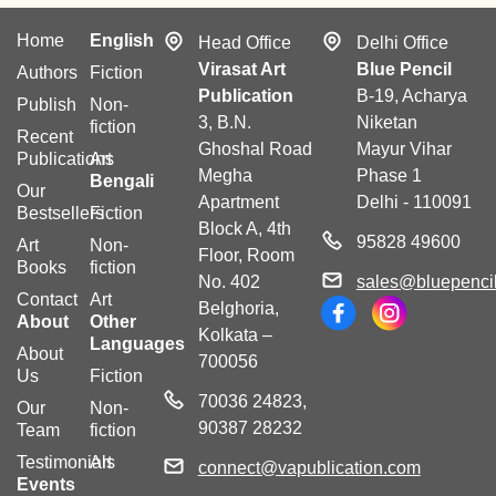
Home
English
Head Office
Delhi Office
Virasat Art
Blue Pencil
Authors
Fiction
Publication
B-19, Acharya
Publish
Non-
3, B.N.
Niketan
fiction
Recent
Ghoshal Road
Mayur Vihar
Publications
Art
Megha
Phase 1
Bengali
Our
Apartment
Delhi - 110091
Bestsellers
Fiction
Block A, 4th
95828 49600
Art
Non-
Floor, Room
Books
fiction
No. 402
sales@bluepencil
Contact
Art
Belghoria,
About
Other
Kolkata –
Languages
About
700056
Us
Fiction
70036 24823,
Our
Non-
90387 28232
Team
fiction
Testimonials
Art
connect@vapublication.com
Events