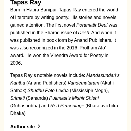
Tapas Ray
Born in Habra Banipur, Tapas Ray entered the world
of literature by writing poetry. His stories and novels
gained attention. The first novel
Poramatir Deul
was
published in the Sharod issue of
Desh
. And when it
was published in book form by Anand Publishers, it
was also recognized in the 2016 ‘Protham Alo’
award. He won the Virendra Award for Poetry in
2006.
Tapas Ray’s notable novels include:
Mandasundari’s
Kantha
(Anand Publishers)
Vandemataram
(Akuhi
Sathak)
Shudhu Pate Lekha
(Mississipir Megh),
Srimati
(Sananda)
Putimasi’s Mishir Shishi
(Grihashobha) and
Red Percentage
(Bharatavichitra,
Dhaka).
Author site