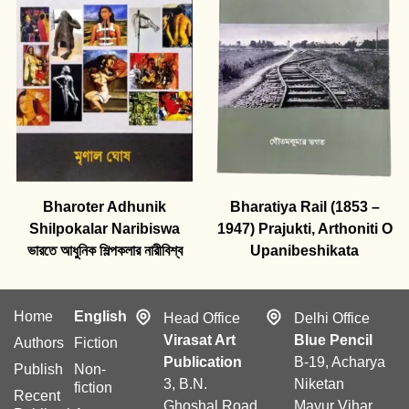
Bharoter Adhunik
Bharatiya Rail (1853 –
Shilpokalar Naribiswa
1947) Prajukti, Arthoniti O
ভারতে আধুনিক শিল্পকলার নারীবিশ্ব
Upanibeshikata
Home
English
Head Office
Delhi Office
Virasat Art
Blue Pencil
Authors
Fiction
Publication
B-19, Acharya
Publish
Non-
3, B.N.
Niketan
fiction
Recent
Ghoshal Road
Mayur Vihar