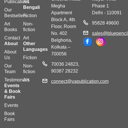
Publications
Art
Megha
Phase 1
Bengali
Our
Apartment
Delhi - 110091
Bestsellers
Fiction
Block A, 4th
95828 49600
Art
Non-
Floor, Room
Books
fiction
No. 402
sales@bluepencil
Contact
Art
Belghoria,
About
Other
Kolkata –
Languages
About
700056
Us
Fiction
70036 24823,
Our
Non-
90387 28232
Team
fiction
Testimonials
Art
connect@vapublication.com
Events
& Book
Fairs
Events
Book
Fairs