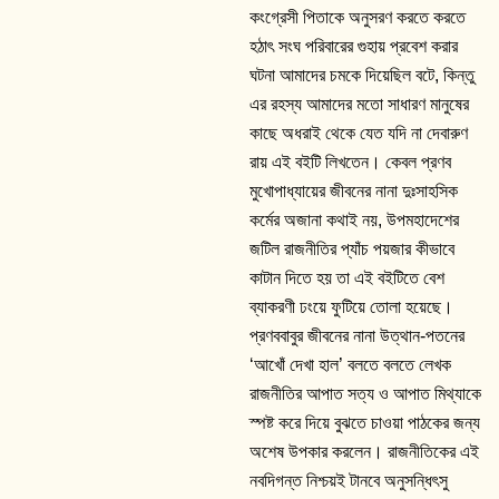
কংগ্রেসী পিতাকে অনুসরণ করতে করতে
হঠাৎ সংঘ পরিবারের গুহায় প্রবেশ করার
ঘটনা আমাদের চমকে দিয়েছিল বটে, কিন্তু
এর রহস্য আমাদের মতো সাধারণ মানুষের
কাছে অধরাই থেকে যেত যদি না দেবারুণ
রায় এই বইটি লিখতেন। কেবল প্রণব
মুখোপাধ্যায়ের জীবনের নানা দুঃসাহসিক
কর্মের অজানা কথাই নয়, উপমহাদেশের
জটিল রাজনীতির প্যাঁচ পয়জার কীভাবে
কাটান দিতে হয় তা এই বইটিতে বেশ
ব্যাকরণী ঢংয়ে ফুটিয়ে তোলা হয়েছে।
প্রণববাবুর জীবনের নানা উত্থান-পতনের
‘আখোঁ দেখা হাল’ বলতে বলতে লেখক
রাজনীতির আপাত সত্য ও আপাত মিথ্যাকে
স্পষ্ট করে দিয়ে বুঝতে চাওয়া পাঠকের জন্য
অশেষ উপকার করলেন। রাজনীতিকের এই
নবদিগন্ত নিশ্চয়ই টানবে অনুসন্ধিৎসু