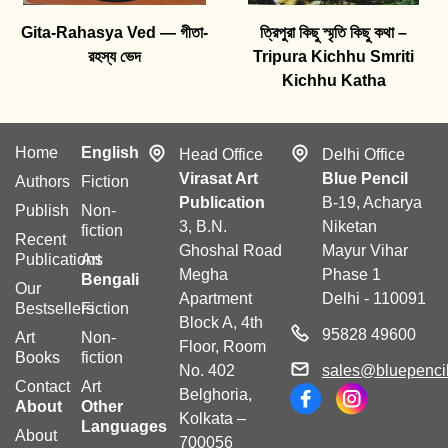
Gita-Rahasya Ved — গীতা-
ত্রিপুরা কিছু স্মৃতি কিছু কথা –
রহস্য ভেদ
Tripura Kichhu Smriti
Kichhu Katha
Home
English
Head Office
Delhi Office
Virasat Art
Blue Pencil
Authors
Fiction
Publication
B-19, Acharya
Publish
Non-
3, B.N.
Niketan
fiction
Recent
Ghoshal Road
Mayur Vihar
Publications
Art
Megha
Phase 1
Bengali
Our
Apartment
Delhi - 110091
Bestsellers
Fiction
Block A, 4th
95828 49600
Art
Non-
Floor, Room
Books
fiction
No. 402
sales@bluepencil
Contact
Art
Belghoria,
About
Other
Kolkata –
Languages
About
700056