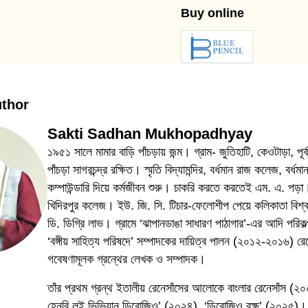
Buy online
uthor
Sakti Sadhan Mukhopadhyay
১৯৫১ সালে মামার বাড়ি পাঁচড়ায় জন্ম। গ্রাম- জুতিহাটি, কেওটাড়া, পূর্
পাঁচড়া সাগরচন্দ্র রক্ষিত। স্মৃতি বিদ্যামন্দির, বর্ধমান রাজ কলেজ, বর
কম্পাউন্ডারি দিয়ে কর্মজীবন শুরু। চাকরি করতে করতেই এম. এ. পড়া।
খিদিরপুর কলেজ। ইউ. জি. সি. টিচার-ফেলোশীপ পেয়ে কলিকাতা বিশ্ব
ডি. ডিগ্রি লাভ। গ্রামে ‘ঝাপানডাঙা সাধারণ পাঠাগার’-এর আদি পর
‘বঙ্গীয় সাহিত্য পরিষদে’ সম্পাদকের দায়িত্ব পালন (২০১২-২০১৬) রে
গবেষণামূলক গ্রন্থের লেখক ও সম্পাদক।
তাঁর প্রথম গ্রন্থ ইতালীয় রেনেসাঁসের আলোকে বাংলার রেনেসাঁস (২০
হেনরি লুই ভিভিয়ান ডিরোজিও’ (২০২৪), ‘ডিরোজিও বৃক্ষ’ (২০২৫)। 