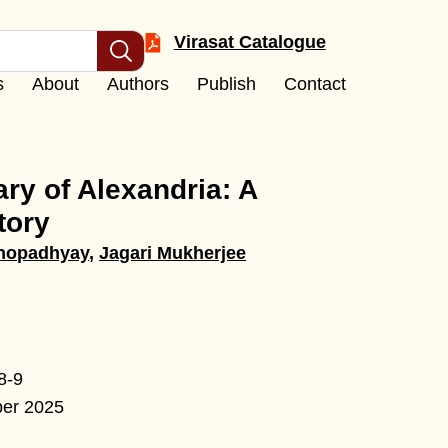
Virasat Catalogue
s
About
Authors
Publish
Contact
ary of Alexandria: A
tory
hopadhyay
,
Jagari Mukherjee
8-9
ber 2025