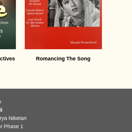
ctives
Romancing The Song
e
l
rya Niketan
r Phase 1