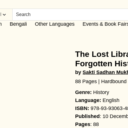
l
h
Bengali
Other Languages
Events & Book Fair
The Lost Libr
Forgotten His
by
Sakti Sadhan Muk
88 Pages | Hardbound
Genre:
History
Language:
English
ISBN:
978-93-93063-4
Published
: 10 Decem
Pages
: 88