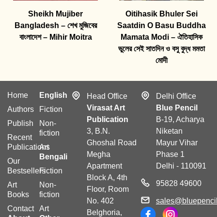
Sheikh Mujiber
Oitihasik Bhuler Sei
Bangladesh – শেখ মুজিবের
Saatdin O Basu Buddha
বাংলাদেশ – Mihir Moitra
Mamata Modi – ঐতিহাসিক
ভুলের সেই সাতদিন ও বসু বুদ্ধ মমতা
মোদী
Home
English
Head Office
Delhi Office
Virasat Art
Blue Pencil
Authors
Fiction
Publication
B-19, Acharya
Publish
Non-
3, B.N.
Niketan
fiction
Recent
Ghoshal Road
Mayur Vihar
Publications
Art
Megha
Phase 1
Bengali
Our
Apartment
Delhi - 110091
Bestsellers
Fiction
Block A, 4th
95828 49600
Art
Non-
Floor, Room
Books
fiction
No. 402
sales@bluepencil
Contact
Art
Belghoria,