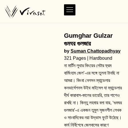
Gumghar Gulzar
গুমঘর গুলজার
by
Suman Chattopadhyay
321 Pages | Hardbound
না মার্টিন লুথার কিংয়ের লেটার ফ্রম
বার্মিংহাম জেল’-এর সঙ্গে তুলনা টানছি না
আমরা। কিংবা নেলসন ম্যান্ডেলার
কনভার্সেশনস উইথ মাইসেল যা ম্যান্ডেলার
দীর্ঘ কারাবাস-কালের ডায়েরি, তার পাশেও
রাখছি না। কিন্তু লহমায় বলা যায়, ‘গুমঘর
গুলজার’-এ একজন তুমুল সৃজনশীল লেখক
ও সাংবাদিকের নয়া উদ্ভাস ফুটে উঠেছে।
কার্য নির্বিশেষে জেলবাসের কারণে